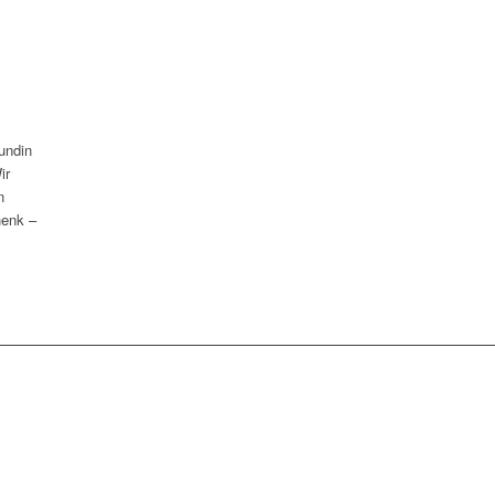
eundin
ir
n
henk –