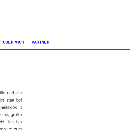
ÜBER MICH
PARTNER
fits und alle
et statt bei
eitslook in
izeit, große
ht. Ich bin
ihr wird zum