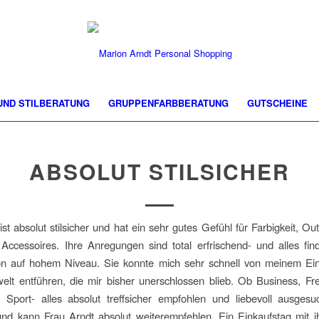
 UND STILBERATUNG
GRUPPENFARBBERATUNG
GUTSCHEINE
ABSOLUT STILSICHER
st absolut stilsicher und hat ein sehr gutes Gefühl für Farbigkeit, Out
ccessoires. Ihre Anregungen sind total erfrischend- und alles find
on auf hohem Niveau. Sie konnte mich sehr schnell von meinem Einh
lt entführen, die mir bisher unerschlossen blieb. Ob Business, Fre
 Sport- alles absolut treffsicher empfohlen und liebevoll ausgesuc
und kann Frau Arndt absolut weiterempfehlen. Ein Einkaufstag mit 